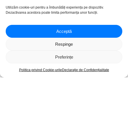
Utilizăm cookie-uri pentru a îmbunătăți experiența pe dispozitiv.
Copyright © 2026 – CumparLike.ro
Dezactivarea acestora poate limita performanța unor funcții.
Acceptă
Respinge
Preferințe
Politica privind Cookie-urile
Declarație de Confidențialitate