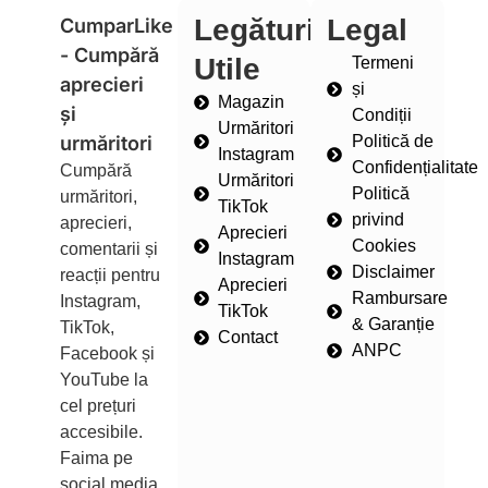
Legături
Legal
CumparLike
- Cumpără
Utile
Termeni
aprecieri
și
Magazin
și
Condiții
Urmăritori
urmăritori
Politică de
Instagram
Confidențialitate
Cumpără
Urmăritori
Politică
urmăritori,
TikTok
privind
aprecieri,
Aprecieri
Cookies
comentarii și
Instagram
Disclaimer
reacții pentru
Aprecieri
Rambursare
Instagram,
TikTok
& Garanție
TikTok,
Contact
ANPC
Facebook și
YouTube la
cel prețuri
accesibile.
Faima pe
social media