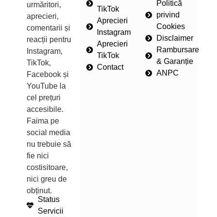
Politică
urmăritori,
TikTok
privind
aprecieri,
Aprecieri
Cookies
comentarii și
Instagram
Disclaimer
reacții pentru
Aprecieri
Rambursare
Instagram,
TikTok
& Garanție
TikTok,
Contact
ANPC
Facebook și
YouTube la
cel prețuri
accesibile.
Faima pe
social media
nu trebuie să
fie nici
costisitoare,
nici greu de
obținut.
Status
Servicii