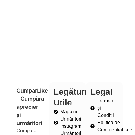
Legături
Legal
CumparLike
- Cumpără
Utile
Termeni
aprecieri
și
Magazin
și
Condiții
Urmăritori
urmăritori
Politică de
Instagram
Confidențialitate
Cumpără
Urmăritori