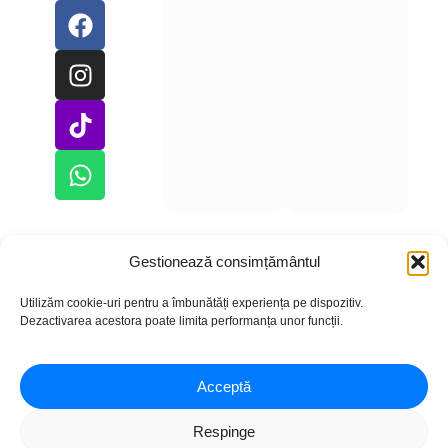
Gestionează consimțământul
Utilizăm cookie-uri pentru a îmbunătăți experiența pe dispozitiv.
Copyright © 2026 – CumparLike.ro
Dezactivarea acestora poate limita performanța unor funcții.
Acceptă
Respinge