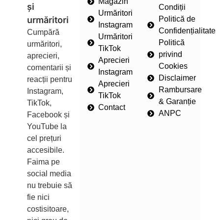
Magazin
și
Condiții
Urmăritori
urmăritori
Politică de
Instagram
Confidențialitate
Cumpără
Urmăritori
Politică
urmăritori,
TikTok
privind
aprecieri,
Aprecieri
Cookies
comentarii și
Instagram
Disclaimer
reacții pentru
Aprecieri
Rambursare
Instagram,
TikTok
& Garanție
TikTok,
Contact
ANPC
Facebook și
YouTube la
cel prețuri
accesibile.
Faima pe
social media
nu trebuie să
fie nici
costisitoare,