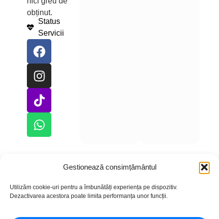
nici greu de
obținut.
Status
Servicii
Gestionează consimțământul
Utilizăm cookie-uri pentru a îmbunătăți experiența pe dispozitiv.
Copyright © 2026 – CumparLike.ro
Dezactivarea acestora poate limita performanța unor funcții.