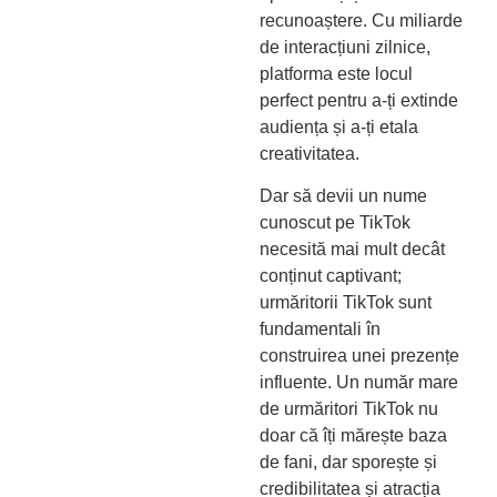
recunoaștere. Cu miliarde
de interacțiuni zilnice,
platforma este locul
perfect pentru a-ți extinde
audiența și a-ți etala
creativitatea.
Dar să devii un nume
cunoscut pe TikTok
necesită mai mult decât
conținut captivant;
urmăritorii TikTok sunt
fundamentali în
construirea unei prezențe
influente. Un număr mare
de urmăritori TikTok nu
doar că îți mărește baza
de fani, dar sporește și
credibilitatea și atracția