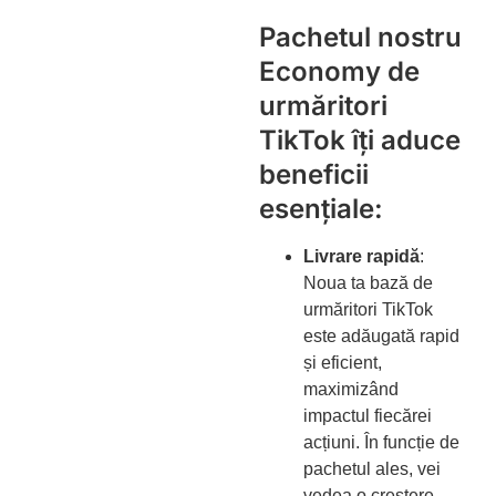
Pachetul nostru
Economy de
urmăritori
TikTok îți aduce
beneficii
esențiale:
Livrare rapidă
:
Noua ta bază de
urmăritori TikTok
este adăugată rapid
și eficient,
maximizând
impactul fiecărei
acțiuni. În funcție de
pachetul ales, vei
vedea o creștere