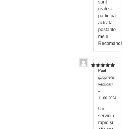
sunt
reali și
participă
activ la
postările
mele.
Recomand!
Paul
Evaluat la
5
din 5
(proprietar
verificat)
–
11.06.2024
Un
serviciu
rapid și