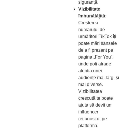
siguranță.
Vizibilitate
îmbunătățită
:
Creșterea
numărului de
urmăritori TikTok îți
poate mări șansele
de a fi prezent pe
pagina „For You”,
unde poți atrage
atenția unei
audiențe mai largi și
mai diverse.
Vizibilitatea
crescută te poate
ajuta să devii un
influencer
recunoscut pe
platformă.