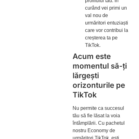
profilului tău. În
curând vei primi un
val nou de
urmăritori entuziaști
care vor contribui la
creșterea ta pe
TikTok.
Acum este
momentul să-ți
lărgești
orizonturile pe
TikTok
Nu permite ca succesul
tău să fie lăsat la voia
întâmplării. Cu pachetul
nostru Economy de
urmăritori TikTok, ești