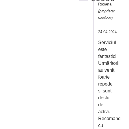
Roxana
Evaluat la
5
din 5
(proprietar
verificat)
–
24.04.2024
Serviciul
este
fantastic!
Urmăritorii
au venit
foarte
repede
și sunt
destul
de
activi.
Recomand
cu