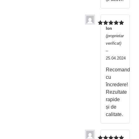
Ion
Evaluat la
5
din 5
(proprietar
verificat)
–
25.04.2024
Recomand
cu
încredere!
Rezultate
rapide
și de
calitate.