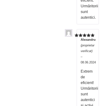
eficient.
Urmăritorii
sunt
autentici.
Alexandru
Evaluat la
5
din 5
(proprietar
verificat)
–
08.06.2024
Extrem
de
eficient!
Urmăritorii
sunt
autentici
și activi.