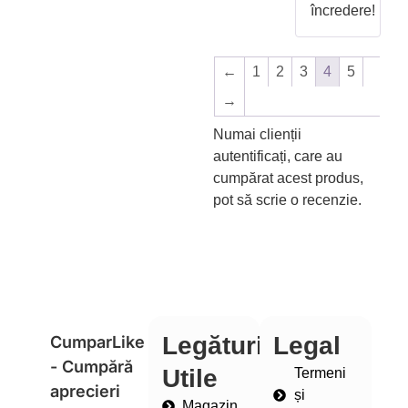
încredere!
←
1
2
3
4
5
→
Numai clienții
autentificați, care au
cumpărat acest produs,
pot să scrie o recenzie.
Legături
Legal
CumparLike
- Cumpără
Utile
Termeni
aprecieri
și
Magazin