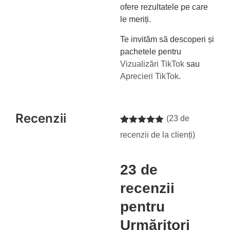
ofere rezultatele pe care
le meriți.
Te invităm să descoperi și
pachetele pentru
Vizualizări TikTok
sau
Aprecieri TikTok
.
Recenzii
(
23
de
Evaluat la
23
recenzii de la clienți)
4.91
din 5
pe baza a
de evaluări
de la clienți
23 de
recenzii
pentru
Urmăritori