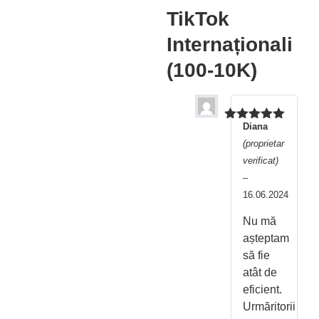
TikTok
Internaționali
(100-10K)
Diana
Evaluat la
5
din 5
(proprietar
verificat)
–
16.06.2024
Nu mă
așteptam
să fie
atât de
eficient.
Urmăritorii