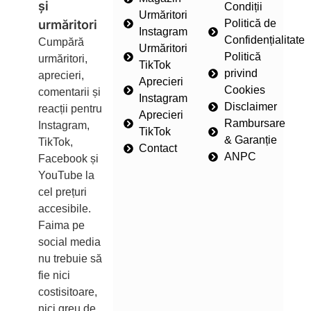
și
Condiții
Urmăritori
urmăritori
Politică de
Instagram
Confidențialitate
Cumpără
Urmăritori
Politică
urmăritori,
TikTok
privind
aprecieri,
Aprecieri
Cookies
comentarii și
Instagram
Disclaimer
reacții pentru
Aprecieri
Rambursare
Instagram,
TikTok
& Garanție
TikTok,
Contact
ANPC
Facebook și
YouTube la
cel prețuri
accesibile.
Faima pe
social media
nu trebuie să
fie nici
costisitoare,
nici greu de