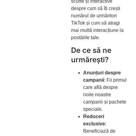
scurte și interactive
despre cum să îți crești
numărul de urmăritori
TikTok și cum să atragi
mai multă interacțiune la
postările tale.
De ce să ne
urmărești?
Anunțuri despre
campanii
: Fii primul
care află despre
noile noastre
campanii și pachete
speciale.
Reduceri
exclusive
:
Beneficiază de