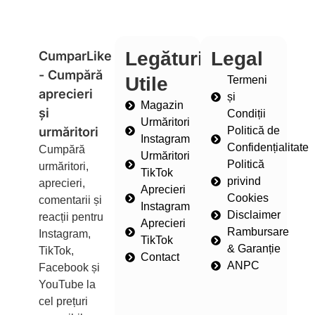
Legături
Legal
CumparLike
- Cumpără
Utile
Termeni
aprecieri
și
Magazin
și
Condiții
Urmăritori
urmăritori
Politică de
Instagram
Confidențialitate
Cumpără
Urmăritori
Politică
urmăritori,
TikTok
privind
aprecieri,
Aprecieri
Cookies
comentarii și
Instagram
Disclaimer
reacții pentru
Aprecieri
Rambursare
Instagram,
TikTok
& Garanție
TikTok,
Contact
ANPC
Facebook și
YouTube la
cel prețuri